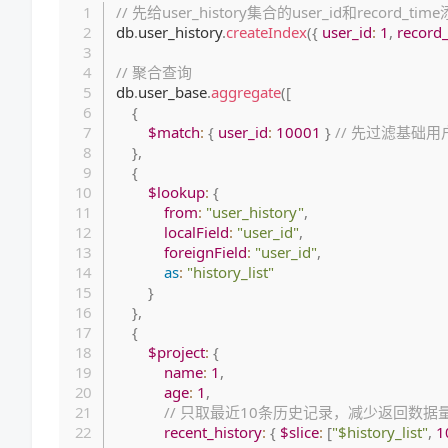
// 先给user_history集合的user_id和record_t
db
.
user_history
.
createIndex
(
{
user_id
:
1
,
record
// 聚合查询
db
.
user_base
.
aggregate
(
[
{
$match
:
{
user_id
:
10001
}
// 先过滤基础
}
,
{
$lookup
:
{
from
:
"user_history"
,
localField
:
"user_id"
,
foreignField
:
"user_id"
,
as
:
"history_list"
}
}
,
{
$project
:
{
name
:
1
,
age
:
1
,
// 只取最近10条历史记录，减少返回数据
recent_history
:
{
$slice
:
[
"$history_list"
,
1