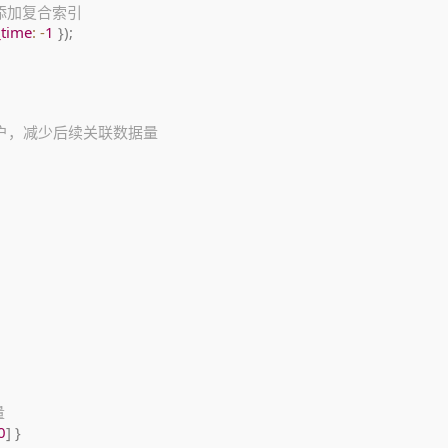
ime添加复合索引
_time
:
-
1
}
)
;
用户，减少后续关联数据量
量
0
]
}