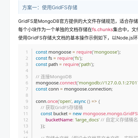
方案一：使用GridFS存储
GridFS是MongoDB官方提供的大文件存储规范，适
每个小块作为一个单独的文档存储在
fs.chunks
集合中，文
使用GridFS存储大文档的基本操作示例如下，以Node.js
const
 mongoose 
=
require
(
'mongoose'
)
;
const
 fs 
=
require
(
'fs'
)
;
const
 path 
=
require
(
'path'
)
;
// 连接MongoDB
mongoose
.
connect
(
'mongodb://127.0.0.1:27017
const
 conn 
=
 mongoose
.
connection
;
conn
.
once
(
'open'
,
async
(
)
=>
{
// 获取GridFS存储桶
const
 bucket 
=
new
mongoose
.
mongo
.
GridFS
bucketName
:
'large_docs'
// 自定义存储桶
}
)
;