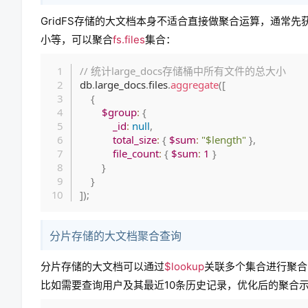
GridFS存储的大文档本身不适合直接做聚合运算，通常
小等，可以聚合
fs.files
集合：
// 统计large_docs存储桶中所有文件的总大小
db
.
large_docs
.
files
.
aggregate
(
[
{
$group
:
{
_id
:
null
,
total_size
:
{
$sum
:
"$length"
}
,
file_count
:
{
$sum
:
1
}
}
}
]
)
;
分片存储的大文档聚合查询
分片存储的大文档可以通过
$lookup
关联多个集合进行聚合
比如需要查询用户及其最近10条历史记录，优化后的聚合