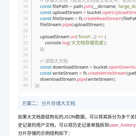
// 存储大文档（假设大文档是文本文件，实际
const
 filePath 
=
 path
.
join
(
__dirname
,
'large_do
const
 uploadStream 
=
 bucket
.
openUploadStr
const
 fileStream 
=
 fs
.
createReadStream
(
filePa
    fileStream
.
pipe
(
uploadStream
)
;
    uploadStream
.
on
(
'finish'
,
(
)
=>
{
        console
.
log
(
'大文档存储完成'
)
;
}
)
;
// 读取大文档
const
 downloadStream 
=
 bucket
.
openDownlo
const
 writeStream 
=
 fs
.
createWriteStream
(
pat
    downloadStream
.
pipe
(
writeStream
)
;
}
)
;
方案二：分片存储大文档
如果大文档是结构化的JSON数据，可以将其拆分为多个
史记录的用户文档，可以将历史记录单独拆到
user_history
分片存储的示例结构如下：