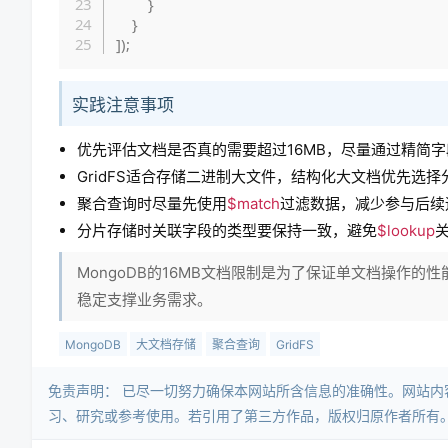
}
}
]
)
;
实践注意事项
优先评估文档是否真的需要超过16MB，尽量通过精简
GridFS适合存储二进制大文件，结构化大文档优先选
聚合查询时尽量先使用
$match
过滤数据，减少参与后续
分片存储时关联字段的类型要保持一致，避免
$lookup
MongoDB的16MB文档限制是为了保证单文档操作
稳定支撑业务需求。
MongoDB
大文档存储
聚合查询
GridFS
免责声明：​ 已尽一切努力确保本网站所含信息的准确性。网站
习、研究或参考使用。若引用了第三方作品，版权归原作者所有