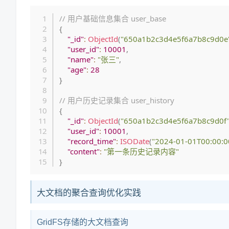
// 用户基础信息集合 user_base
{
"_id"
:
ObjectId
(
"650a1b2c3d4e5f6a7b8c9d0e
"user_id"
:
10001
,
"name"
:
"张三"
,
"age"
:
28
}
// 用户历史记录集合 user_history
{
"_id"
:
ObjectId
(
"650a1b2c3d4e5f6a7b8c9d0f
"user_id"
:
10001
,
"record_time"
:
ISODate
(
"2024-01-01T00:00:0
"content"
:
"第一条历史记录内容"
}
大文档的聚合查询优化实践
GridFS存储的大文档查询