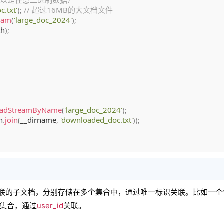
可以是任意二进制数据）
c.txt'
)
;
// 超过16MB的大文档文件
eam
(
'large_doc_2024'
)
;
th
)
;
adStreamByName
(
'large_doc_2024'
)
;
h
.
join
(
__dirname
,
'downloaded_doc.txt'
)
)
;
关联的子文档，分别存储在多个集合中，通过唯一标识关联。比如一个
集合，通过
user_id
关联。