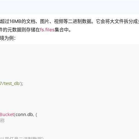
合存储超过16MB的文档、图片、视频等二进制数据。它会将大文件拆分
件的元数据则存储在
fs.files
集合中。
环境为例：
/test_db'
)
;
Bucket
(
conn
.
db
,
{
名称